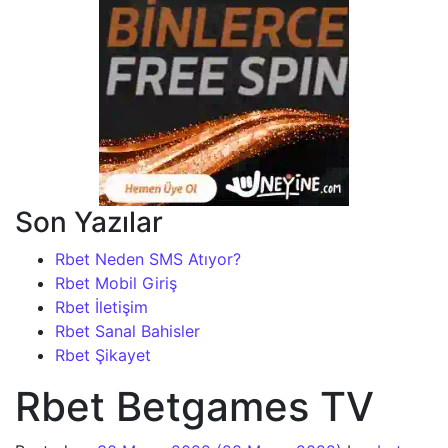
Son Yazılar
Rbet Neden SMS Atıyor?
Rbet Mobil Giriş
Rbet İletişim
Rbet Sanal Bahisler
Rbet Şikayet
Rbet Betgames TV