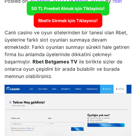
Posted on
30 Mayıs 2022
(28 Mayıs 2022)
by
rbet
50 TL Freebet Almak için Tiklayiniz!
Rbet’e Girmek için Tıklayınız!
Canlı casino ve oyun sitelerinden bir tanesi olan Rbet,
üyelerine farklı slot oyunları sunmaya devam
etmektedir. Farklı oyunları sunmayı sürekli hale getiren
firma bu anlamda üyelerinde dikkatini çekmeyi
başarmıştır.
Rbet Betgames TV
ile birlikte sizler de
onlarca oyun çeşidini bir arada bulabilir ve burada
memnun olabilirsiniz.