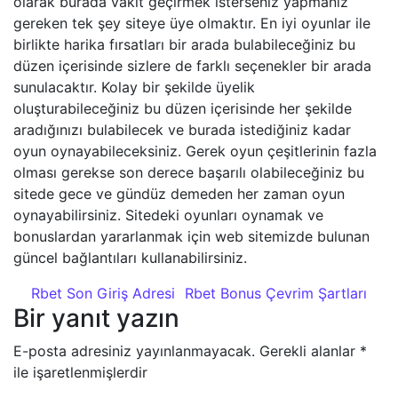
olarak burada vakit geçirmek isterseniz yapmanız
gereken tek şey siteye üye olmaktır. En iyi oyunlar ile
birlikte harika fırsatları bir arada bulabileceğiniz bu
düzen içerisinde sizlere de farklı seçenekler bir arada
sunulacaktır. Kolay bir şekilde üyelik
oluşturabileceğiniz bu düzen içerisinde her şekilde
aradığınızı bulabilecek ve burada istediğiniz kadar
oyun oynayabileceksiniz. Gerek oyun çeşitlerinin fazla
olması gerekse son derece başarılı olabileceğiniz bu
sitede gece ve gündüz demeden her zaman oyun
oynayabilirsiniz. Sitedeki oyunları oynamak ve
bonuslardan yararlanmak için web sitemizde bulunan
güncel bağlantıları kullanabilirsiniz.
Yazı dolaşımı
Rbet Son Giriş Adresi
Rbet Bonus Çevrim Şartları
Bir yanıt yazın
E-posta adresiniz yayınlanmayacak.
Gerekli alanlar
*
ile işaretlenmişlerdir