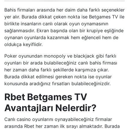
Bahis firmaları arasında her daim daha farklı seçenekler
yer alır. Burada dikkat çeken nokta ise Betgames TV ile
birlikte insanların canlı olarak oyun oynamasının
sağlanmasıdır. Ekran başında olan bir krupiye eşliğinde
oynanan oyunlarda kazanmak hem eğlenceli hem de
oldukça keyiflidir.
Poker oyunundan monopoly ve blackjack gibi farklı
oyunları bir arada bulabileceğiniz canlı bahis firması
her zaman daha farklı şekillerde karşımıza çıkar.
Burada dikkat edilmesi gereken nokta ise oyunlar
konusunda aradığınız fırsatları bulabileceğinizdir.
Rbet Betgames TV
Avantajları Nelerdir?
Canlı casino oyunlarını oynayabileceğiniz firmalar
arasında Rbet her zaman ilk sırayı almaktadır. Burada