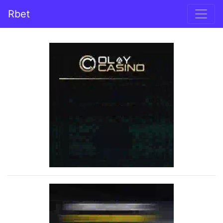
İçeriğe geç
Rbet
Ana gezinti